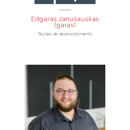
Edgaras Janušauskas
(garas)
Núcleo de desenvolvimento