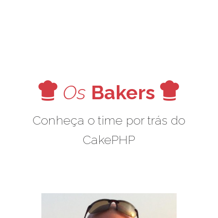
V
V
Os
Bakers
Conheça o time por trás do
CakePHP