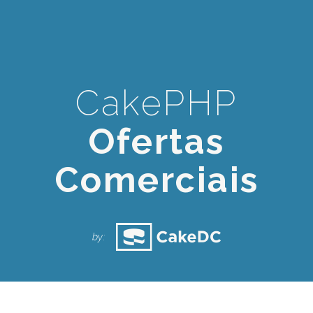
CakePHP
Ofertas
Comerciais
O
by: